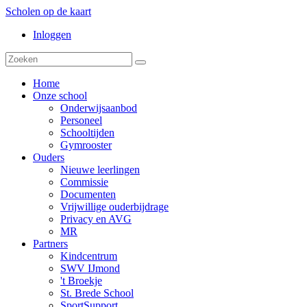
Scholen op de kaart
Inloggen
Home
Onze school
Onderwijsaanbod
Personeel
Schooltijden
Gymrooster
Ouders
Nieuwe leerlingen
Commissie
Documenten
Vrijwillige ouderbijdrage
Privacy en AVG
MR
Partners
Kindcentrum
SWV IJmond
't Broekje
St. Brede School
SportSupport