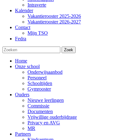
Intraverte
Kalender
Vakantierooster 2025-2026
Vakantierooster 2026-2027
Contact
Mijn TSO
Fedra
Zoek
Home
Onze school
Onderwijsaanbod
Personeel
Schooltijden
Gymrooster
Ouders
Nieuwe leerlingen
Commissie
Documenten
Vrijwillige ouderbijdrage
Privacy en AVG
MR
Partners
Kindcentrum